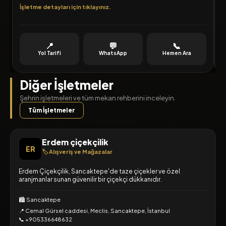
İşletme detayları için tıklayınız.
İ
s
📍
💬
📞
Yol Tarifi
WhatsApp
Hemen Ara
Diğer İşletmeler
Şehrin işletmeleri ve tüm mekan rehberini inceleyin.
Tüm İşletmeler
Erdem çiçekçilik
ER
🏷️ Alışveriş ve Mağazalar
Erdem Çiçekçilik, Sancaktepe'de taze çiçekler ve özel
aranjmanlar sunan güvenilir bir çiçekçi dükkanıdır.
🏙️ Sancaktepe
📍 Cemal Gürsel caddesi, Meclis, Sancaktepe, İstanbul
📞 +905336648632