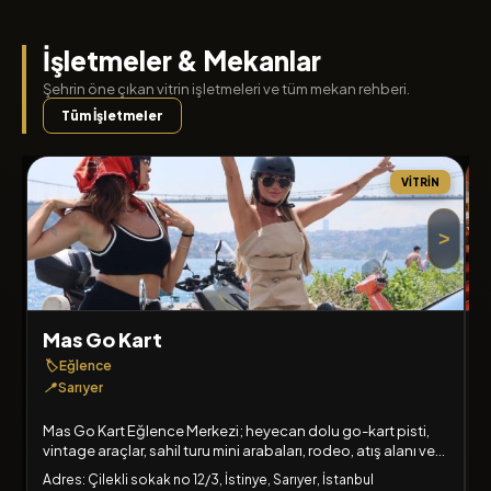
İşletmeler & Mekanlar
Şehrin öne çıkan vitrin işletmeleri ve tüm mekan rehberi.
Tüm İşletmeler
VITRIN
>
Mas Go Kart
🏷️
Eğlence
🏷
📍
Sarıyer

Mas Go Kart Eğlence Merkezi; heyecan dolu go-kart pisti,
T
vintage araçlar, sahil turu mini arabaları, rodeo, atış alanı ve
g
kafesiyle her yaştan maceracıyı bekliyor!
d
Adres: Çilekli sokak no 12/3, İstinye, Sarıyer, İstanbul
A
e