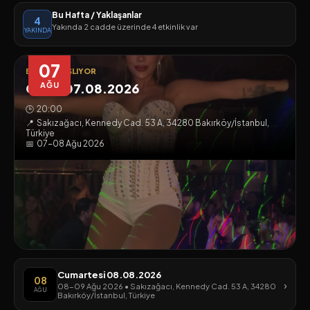
Bu Hafta / Yaklaşanlar
4
Yakında 2 cadde üzerinde 4 etkinlik var
YAKINDA
07
BUGÜN BAŞLIYOR
Cuma 07.08.2026
AĞU
🕒
20:00
📍
Sakızağacı, Kennedy Cad. 53 A, 34280 Bakırköy/İstanbul,
Türkiye
📅
07-08 Ağu 2026
Cumartesi 08.08.2026
08
›
08-09 Ağu 2026 • Sakızağacı, Kennedy Cad. 53 A, 34280
AĞU
Bakırköy/İstanbul, Türkiye