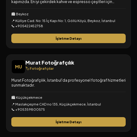
kapınızda. En iyi çekirdek kahve ve espresso çeşitleri için
avantajlı fiyatları keşfedin.
🏙️ Beykoz
📍 Külliye Cad. No: 15 İç Kapı No: 1, Göllü Köyü, Beykoz, İstanbul
📞 +905422452758
İşletme Detayı
Murat Fotoğrafçılık
MU
🏷️ Fotoğrafçılar
Murat Fotoğrafçılık, İstanbul'da profesyonel fotoğraf hizmetleri
sunmaktadır.
🏙️ Küçükçekmece
📍 Maslakçeşme CAD no 135, Küçükçekmece, İstanbul
📞 +905359800575
İşletme Detayı