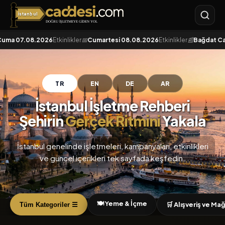
İstanbul
Caddesi.com
07.08.2026
Etkinlikler
📅
Cumartesi 08.08.2026
Etkinlikler
📰
Bağdat Caddesi'
TR
EN
DE
AR
İstanbul İşletme Rehberi
Şehirin
Gerçek Ritmini
Yakala
İstanbul genelinde işletmeleri, kampanyaları, etkinlikleri
ve güncel içerikleri tek sayfada keşfedin.
🍽️ Yeme & İçme
🛒 Alışveriş ve Ma
Tüm Kategoriler ☰