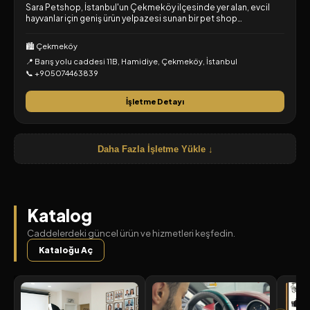
Sara Petshop, İstanbul'un Çekmeköy ilçesinde yer alan, evcil
hayvanlar için geniş ürün yelpazesi sunan bir pet shop
mağazasıdır.
🏙️ Çekmeköy
📍 Barış yolu caddesi 11B, Hamidiye, Çekmeköy, İstanbul
📞 +905074463839
İşletme Detayı
Daha Fazla İşletme Yükle ↓
Katalog
Caddelerdeki güncel ürün ve hizmetleri keşfedin.
Kataloğu Aç