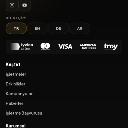
DIL SEÇIMI
TR
EN
DE
AR
Keşfet
İşletmeler
Etkinlikler
Kampanyalar
Haberler
İşletme Başvurusu
Kurumsal