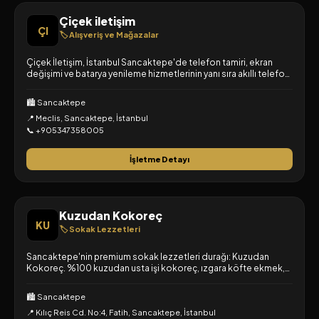
Çiçek iletişim
ÇI
🏷️ Alışveriş ve Mağazalar
Çiçek İletişim, İstanbul Sancaktepe'de telefon tamiri, ekran
değişimi ve batarya yenileme hizmetlerinin yanı sıra akıllı telefon
aksesuarları sunar. Kılıf, kırılmaz cam, şarj aleti ve kulaklık
çeşitlerinin yanı sıra, sıra beklemeden güvenle işlem
🏙️ Sancaktepe
yapabileceğiniz hızlı fatura ödeme noktası olarak bölge halkının
📍 Meclis, Sancaktepe, İstanbul
hayatını kolaylaştırıyoruz.
📞 +905347358005
İşletme Detayı
Kuzudan Kokoreç
KU
🏷️ Sokak Lezzetleri
Sancaktepe'nin premium sokak lezzetleri durağı: Kuzudan
Kokoreç. %100 kuzudan usta işi kokoreç, ızgara köfte ekmek,
taze midye ve sıcacık çıtır künefe gerçek ile lezzeti tek çatı
altında buluşturuyoruz.
🏙️ Sancaktepe
📍 Kılıç Reis Cd. No:4, Fatih, Sancaktepe, İstanbul