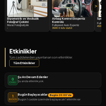
>
Biyometrik ve Vesikalık
Airbag Kontrol Ekspertiz
Speed
Fotoğraf Çekimi
Kontrolü
Fullspe
Murat Fotoğrafçılık
Fullspeed Auto Expertiz
4500 tl
-
3500 tl kdv dahil
Etkinlikler
Tüm caddelerden yayınlanan son etkinlikler.
Tüm Etkinlikler
Şu An Devam Edenler
0
Şu anda etkinlik yok.
CANLI
Bugün Başlayacaklar
Bugün 20:00'de
1
Bugün 1 cadde üzerinde başlayacak 1 etkinlik var
BUGÜN