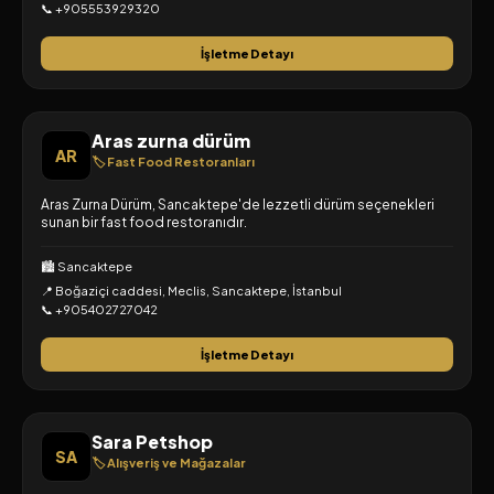
📞 +905553929320
İşletme Detayı
Aras zurna dürüm
AR
🏷️ Fast Food Restoranları
Aras Zurna Dürüm, Sancaktepe'de lezzetli dürüm seçenekleri
sunan bir fast food restoranıdır.
🏙️ Sancaktepe
📍 Boğaziçi caddesi, Meclis, Sancaktepe, İstanbul
📞 +905402727042
İşletme Detayı
Sara Petshop
SA
🏷️ Alışveriş ve Mağazalar