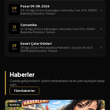
Pazar 09.08.2026
09
›
09-10 Ağu 2026 • Sakızağacı, Kennedy Cad. 53 A, 34280
AĞU
Bakırköy/İstanbul, Türkiye
Carsamba
12
›
12-13 Ağu 2026 • Sakızağacı, Kennedy Cad. 53 A, 34280
AĞU
Bakırköy/İstanbul, Türkiye
Kaset Çalar Günleri
29
›
29 Ağu 2026 • Mecidiyeköy Mahallesi, Oya Sk. No:15/3,
AĞU
34394 Şişli/İstanbul, Türkiye
Haberler
Cadde gelişmelerini, editör rehberlerini ve en yeni açılışları takip
edin.
Tüm Haberler
Kadıköy