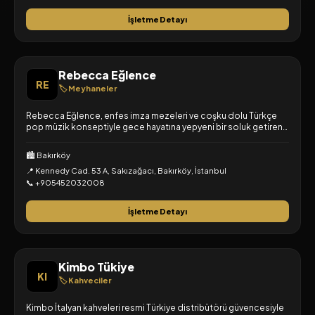
İşletme Detayı
Rebecca Eğlence
RE
🏷️ Meyhaneler
Rebecca Eğlence, enfes imza mezeleri ve coşku dolu Türkçe
pop müzik konseptiyle gece hayatına yepyeni bir soluk getiren,
modern, şık ve enerjik bir yeni nesil meyhanedir.
🏙️ Bakırköy
📍 Kennedy Cad. 53 A, Sakızağacı, Bakırköy, İstanbul
📞 +905452032008
İşletme Detayı
Kimbo Tükiye
KI
🏷️ Kahveciler
Kimbo İtalyan kahveleri resmi Türkiye distribütörü güvencesiyle